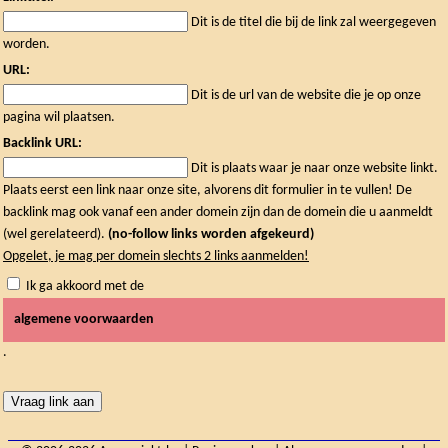
Dit is de titel die bij de link zal weergegeven
worden.
URL:
Dit is de url van de website die je op onze
pagina wil plaatsen.
Backlink URL:
Dit is plaats waar je naar onze website linkt.
Plaats eerst een link naar onze site, alvorens dit formulier in te vullen! De
backlink mag ook vanaf een ander domein zijn dan de domein die u aanmeldt
(wel gerelateerd).
(no-follow links worden afgekeurd)
Opgelet, je mag per domein slechts 2 links aanmelden!
Ik ga akkoord met de
algemene voorwaarden
.